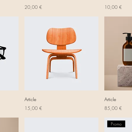
Prix
Prix
20,00 €
10,00 €
Article
Article
Prix
Prix
15,00 €
85,00 €
Promo