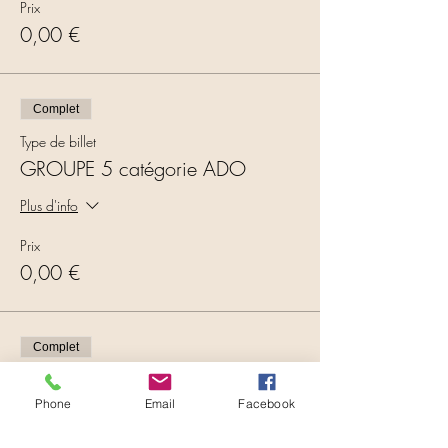
Prix
0,00 €
Complet
Type de billet
GROUPE 5 catégorie ADO
Plus d'info
Prix
0,00 €
Complet
Type de billet
GROUPE 6 catégorie ADO
Phone
Email
Facebook
Plus d'info